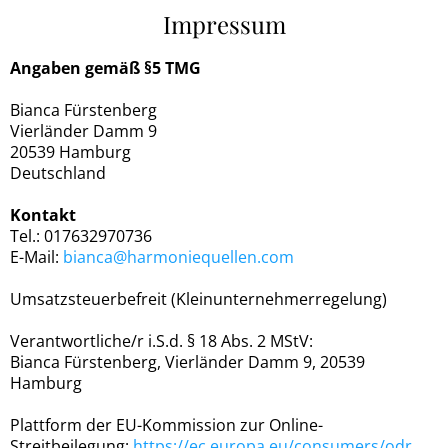
Impressum
Angaben gemäß §5 TMG
Bianca Fürstenberg
Vierländer Damm 9
20539 Hamburg
Deutschland
Kontakt
Tel.: 017632970736
E-Mail:
bianca@harmoniequellen.com
Umsatzsteuerbefreit (Kleinunternehmerregelung)
Verantwortliche/r i.S.d. § 18 Abs. 2 MStV:
Bianca Fürstenberg, Vierländer Damm 9, 20539
Hamburg
Plattform der EU-Kommission zur Online-
Streitbeilegung:
https://ec.europa.eu/consumers/odr