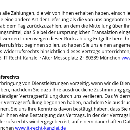
 alle Zahlungen, die wir von Ihnen erhalten haben, einschli
ie eine andere Art der Lieferung als die von uns angeboten
ab dem Tag zurückzuzahlen, an dem die Mitteilung über Ihre
gsmittel, das Sie bei der ursprünglichen Transaktion einge
all werden Ihnen wegen dieser Rückzahlung Entgelte berechn
derrufsfrist beginnen sollen, so haben Sie uns einen angeme
Widerrufsrechts hinsichtlich dieses Vertrags unterrichten,
IT-Recht-Kanzlei · Alter Messeplatz 2 · 80339 München
www
ufsrechts
rbringung von Dienstleistungen vorzeitig, wenn wir die Dien
aben, nachdem Sie dazu Ihre ausdrückliche Zustimmung geg
ständiger Vertragserfüllung durch uns verlieren. Das Widerru
 der Vertragserfüllung begonnen haben, nachdem Sie ausdrü
innen, Sie uns Ihre Kenntnis davon bestätigt haben, dass Si
wir Ihnen eine Bestätigung des Vertrags, in der der Vertrags
rrufsrechts wiedergegeben ist, auf einem dauerhaften Dat
München
www.it-recht-kanzlei.de