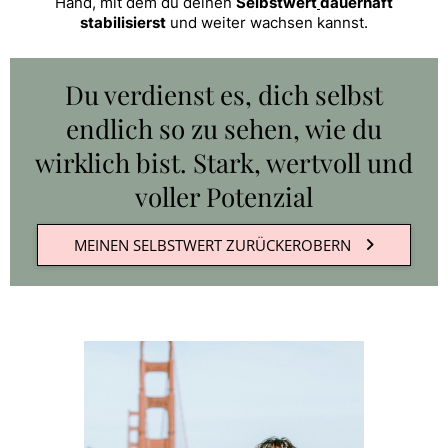
Hand, mit dem du deinen
Selbstwert
dauerhaft
stabilisierst
und weiter wachsen kannst.
Du verdienst es, dich selbst
endlich so zu sehen, wie du
wirklich bist. Stark, wertvoll und
voller Potenzial
MEINEN SELBSTWERT ZURÜCKEROBERN