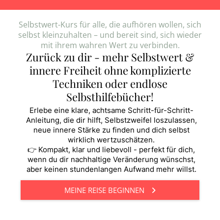
Selbstwert-Kurs für alle, die aufhören wollen, sich
selbst kleinzuhalten – und bereit sind, sich wieder
mit ihrem wahren Wert zu verbinden.
Zurück zu dir - mehr Selbstwert &
innere Freiheit ohne komplizierte
Techniken oder endlose
Selbsthilfebücher!
Erlebe eine klare, achtsame Schritt-für-Schritt-
Anleitung, die dir hilft, Selbstzweifel loszulassen,
neue innere Stärke zu finden und dich selbst
wirklich wertzuschätzen.
👉 Kompakt, klar und liebevoll - perfekt für dich,
wenn du dir nachhaltige Veränderung wünschst,
aber keinen stundenlangen Aufwand mehr willst.
MEINE REISE BEGINNEN